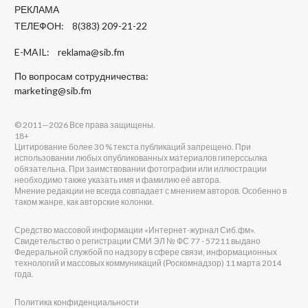
РЕКЛАМА
ТЕЛЕФОН: 8(383) 209-21-22
E-MAIL:
reklama@sib.fm
По вопросам сотрудничества:
marketing@sib.fm
© 2011—2026 Все права защищены.
18+
Цитирование более 30 % текста публикаций запрещено. При
использовании любых опубликованных материалов гиперссылка
обязательна. При заимствовании фотографии или иллюстрации
необходимо также указать имя и фамилию её автора.
Мнение редакции не всегда совпадает с мнением авторов. Особенно в
таком жанре, как авторские колонки.
Средство массовой информации «Интернет-журнал Сиб.фм».
Свидетельство о регистрации СМИ ЭЛ № ФС 77 - 57211 выдано
Федеральной службой по надзору в сфере связи, информационных
технологий и массовых коммуникаций (Роскомнадзор) 11 марта 2014
года.
Политика конфиденциальности