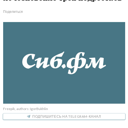
Поделиться
Freepik, authors: IgorBukhlin
ПОДПИШИТЕСЬ НА TELEGRAM-КАНАЛ