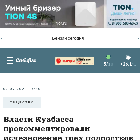
‹
›
Бензин сегодня
5/
10
+26.1
°C
82.76%
-1.2
03.07.2023 15:10
ОБЩЕСТВО
Власти Кузбасса
прокомментировали
исчезновение трех подростков