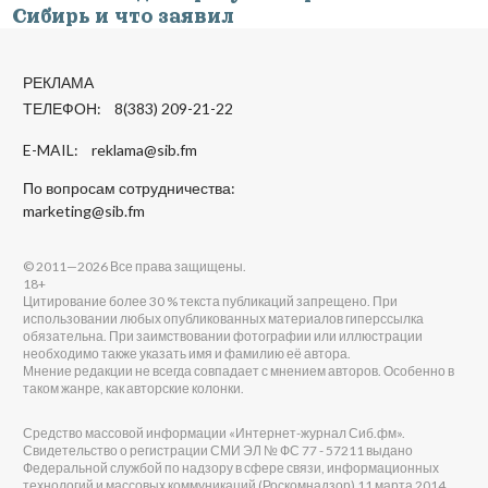
Сибирь и что заявил
РЕКЛАМА
ТЕЛЕФОН: 8(383) 209-21-22
E-MAIL:
reklama@sib.fm
По вопросам сотрудничества:
marketing@sib.fm
© 2011—2026 Все права защищены.
18+
Цитирование более 30 % текста публикаций запрещено. При
использовании любых опубликованных материалов гиперссылка
обязательна. При заимствовании фотографии или иллюстрации
необходимо также указать имя и фамилию её автора.
Мнение редакции не всегда совпадает с мнением авторов. Особенно в
таком жанре, как авторские колонки.
Средство массовой информации «Интернет-журнал Сиб.фм».
Свидетельство о регистрации СМИ ЭЛ № ФС 77 - 57211 выдано
Федеральной службой по надзору в сфере связи, информационных
технологий и массовых коммуникаций (Роскомнадзор) 11 марта 2014