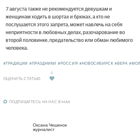
7 августа также не рекомендуется девушкам и
женщинам ходить в шортах и брюках, а кто не
послушается этого запрета, может навлечь на себя
неприятности в любовных делах, разочарование во
второй половинке, предательство или обман любимого
человека.
#ТРАДИЦИИ
#ПРАЗДНИКИ
#РОССИЯ
#НОВОСИБИРСК
#ВЕРА
#МО
0
ОЦЕНИТЬ СТАТЬЮ
ПОДПИШИТЕСЬ НА НАС В MAX
Оксана Чешенок
журналист