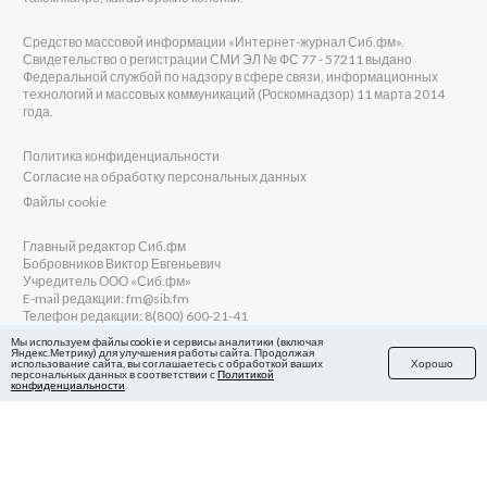
Средство массовой информации «Интернет-журнал Сиб.фм».
Свидетельство о регистрации СМИ ЭЛ № ФС 77 - 57211 выдано
Федеральной службой по надзору в сфере связи, информационных
технологий и массовых коммуникаций (Роскомнадзор) 11 марта 2014
года.
Политика конфиденциальности
Согласие на обработку персональных данных
Файлы cookie
Главный редактор Сиб.фм
Бобровников Виктор Евгеньевич
Учредитель ООО «Сиб.фм»
E-mail редакции: fm@sib.fm
Телефон редакции: 8(800) 600-21-41
Мы используем файлы cookie и сервисы аналитики (включая
Яндекс.Метрику) для улучшения работы сайта. Продолжая
использование сайта, вы соглашаетесь с обработкой ваших
Хорошо
персональных данных в соответствии с
Политикой
Сайт разработан и поддерживается Технодзен
конфиденциальности
.