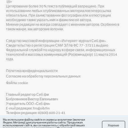
18+
Цитирование более 30 % текста публикаций запрещено. При
использовании любых опубликованных материалов гиперссылка
обязательна. При заимствовании фотографии или иллюстрации
необходимо также указать имя и фамилию её автора.
Мнение редакции не всегда совпадает с мнением авторов. Особенно в
таком жанре, как авторские колонки.
Средство массовой информации «Интернет-журнал Сиб.фм».
Свидетельство о регистрации СМИ ЭЛ № ФС 77 - 57211 выдано
Федеральной службой по надзору в сфере связи, информационных
технологий и массовых коммуникаций (Роскомнадзор) 11 марта 2014
года.
Политика конфиденциальности
Согласие на обработку персональных данных
Файлы cookie
Главный редактор Сиб.фм
Бобровников Виктор Евгеньевич
Учредитель ООО «Сиб.фм»
E-mail редакции: fm@sib.fm
Телефон редакции: 8(800) 600-21-41
Мы используем файлы cookie и сервисы аналитики (включая
Яндекс.Метрику) для улучшения работы сайта. Продолжая
использование сайта, вы соглашаетесь с обработкой ваших
Хорошо