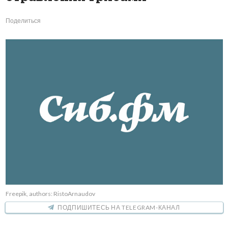
Поделиться
Freepik, authors: RistoArnaudov
ПОДПИШИТЕСЬ НА TELEGRAM-КАНАЛ