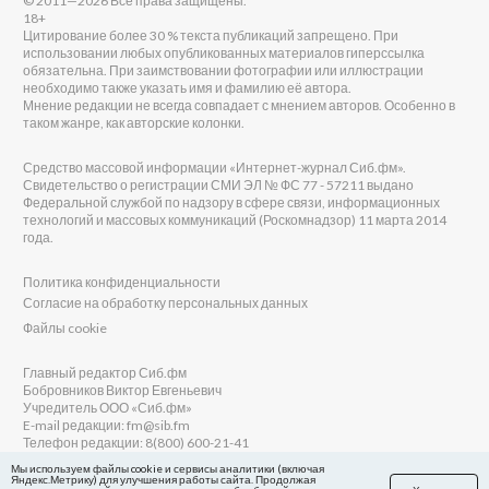
© 2011—2026 Все права защищены.
18+
Цитирование более 30 % текста публикаций запрещено. При
использовании любых опубликованных материалов гиперссылка
обязательна. При заимствовании фотографии или иллюстрации
необходимо также указать имя и фамилию её автора.
Мнение редакции не всегда совпадает с мнением авторов. Особенно в
таком жанре, как авторские колонки.
Средство массовой информации «Интернет-журнал Сиб.фм».
Свидетельство о регистрации СМИ ЭЛ № ФС 77 - 57211 выдано
Федеральной службой по надзору в сфере связи, информационных
технологий и массовых коммуникаций (Роскомнадзор) 11 марта 2014
года.
Политика конфиденциальности
Согласие на обработку персональных данных
Файлы cookie
Главный редактор Сиб.фм
Бобровников Виктор Евгеньевич
Учредитель ООО «Сиб.фм»
E-mail редакции: fm@sib.fm
Телефон редакции: 8(800) 600-21-41
Мы используем файлы cookie и сервисы аналитики (включая
Яндекс.Метрику) для улучшения работы сайта. Продолжая