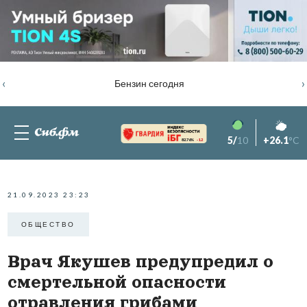
‹
›
Бензин сегодня
5/
10
+26.1
°C
82.76%
-1.2
21.09.2023 23:23
ОБЩЕСТВО
Врач Якушев предупредил о
смертельной опасности
отравления грибами