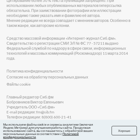
Цитирование более 30 % текста публикаций запрещено. При
использовании любых опубликованных материалов гиперссылка
обязательна. При заимствовании фотографии или иллюстрации
необходимо также указать имя и фамилию её автора.
Мнение редакции не всегда совпадает с мнением авторов. Особенно в
таком жанре, как авторские колонки.
Средство массовой информации «Интернет-журнал Сиб.фм».
Свидетельство о регистрации СМИ ЭЛ № ФС 77 - 57211 выдано
Федеральной службой по надзору в сфере связи, информационных
технологий и массовых коммуникаций (Роскомнадзор) 11 марта 2014
года.
Политика конфиденциальности
Согласие на обработку персональных данных
Файлы cookie
Главный редактор Сиб.фм
Бобровников Виктор Евгеньевич
Учредитель ООО «Сиб.фм»
E-mail редакции: fm@sib.fm
Телефон редакции: 8(800) 600-21-41
Мы используем файлы cookie и сервисы аналитики (включая
Яндекс.Метрику) для улучшения работы сайта. Продолжая
использование сайта, вы соглашаетесь с обработкой ваших
Хорошо
персональных данных в соответствии с
Политикой
Сайт разработан и поддерживается Технодзен
конфиденциальности
.