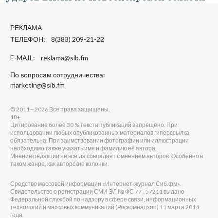
РЕКЛАМА
ТЕЛЕФОН: 8(383) 209-21-22
E-MAIL:
reklama@sib.fm
По вопросам сотрудничества:
marketing@sib.fm
© 2011—2026 Все права защищены.
18+
Цитирование более 30 % текста публикаций запрещено. При
использовании любых опубликованных материалов гиперссылка
обязательна. При заимствовании фотографии или иллюстрации
необходимо также указать имя и фамилию её автора.
Мнение редакции не всегда совпадает с мнением авторов. Особенно в
таком жанре, как авторские колонки.
Средство массовой информации «Интернет-журнал Сиб.фм».
Свидетельство о регистрации СМИ ЭЛ № ФС 77 - 57211 выдано
Федеральной службой по надзору в сфере связи, информационных
технологий и массовых коммуникаций (Роскомнадзор) 11 марта 2014
года.