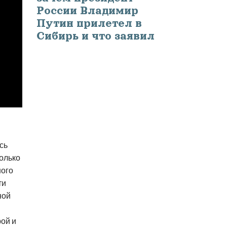
России Владимир
Путин прилетел в
Сибирь и что заявил
сь
только
ного
ти
ной
ой и