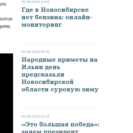
02.08.2026 14:30
ало
Где в Новосибирске
нет бензина: онлайн-
Долгое
мониторинг
циям,
02.08.2026 05:00
Народные приметы на
Ильин день
предсказали
Новосибирской
области суровую зиму
03.08.2026 22:35
«Это большая победа»:
зачем президент