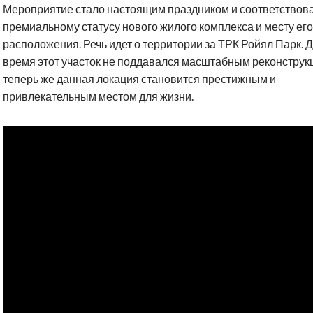
Мероприятие стало настоящим праздником и соответствов
премиальному статусу нового жилого комплекса и месту его
расположения. Речь идет о территории за ТРК Ройял Парк. 
время этот участок не поддавался масштабным реконструк
теперь же данная локация становится престижным и
привлекательным местом для жизни.