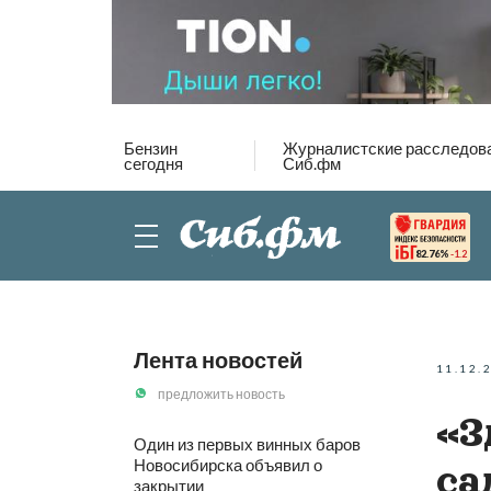
Бензин
Журналистские расследов
сегодня
Сиб.фм
82.76%
-1.2
Лента новостей
11.12.
предложить новость
«З
Один из первых винных баров
Новосибирска объявил о
са
закрытии