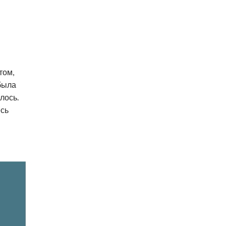
том,
 была
лось.
есь