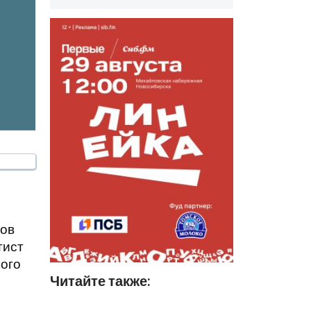
ров
тист
ного
Читайте также: