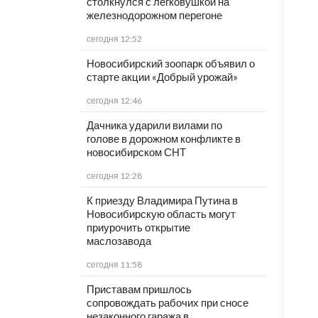
столкнулся с легковушкой на
железнодорожном перегоне
сегодня 12:52
Новосибирский зоопарк объявил о
старте акции «Добрый урожай»
сегодня 12:46
Дачника ударили вилами по
голове в дорожном конфликте в
новосибирском СНТ
сегодня 12:28
К приезду Владимира Путина в
Новосибирскую область могут
приурочить открытие
маслозавода
сегодня 11:58
Приставам пришлось
сопровождать рабочих при сносе
незаконного гаража в