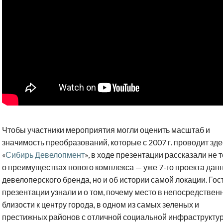
Чтобы участники мероприятия могли оценить масштаб и
значимость преобразований, которые с 2007 г. проводит зде
«
Сибирь Девелопмент
», в ходе презентации рассказали не 
о преимуществах нового комплекса — уже 7-го проекта дан
девелоперского бренда, но и об истории самой локации. Гос
презентации узнали и о том, почему место в непосредствен
близости к центру города, в одном из самых зеленых и
престижных районов с отличной социальной инфраструктур