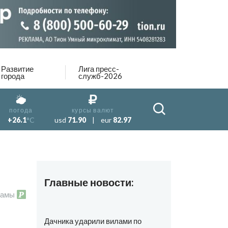
Развитие
Лига пресс-
города
служб-2026
погода
курсы валют
+26.1
°C
usd
71.90
|
eur
82.97
Главные новости:
ламы
Дачника ударили вилами по