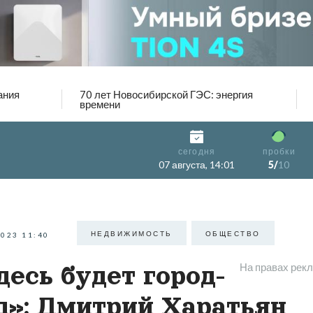
ания
70 лет Новосибирской ГЭС: энергия
времени
сегодня
пробки
07 августа, 14:01
5/
10
НЕДВИЖИМОСТЬ
ОБЩЕСТВО
2023 11:40
На правах рек
десь будет город-
д»: Дмитрий Харатьян