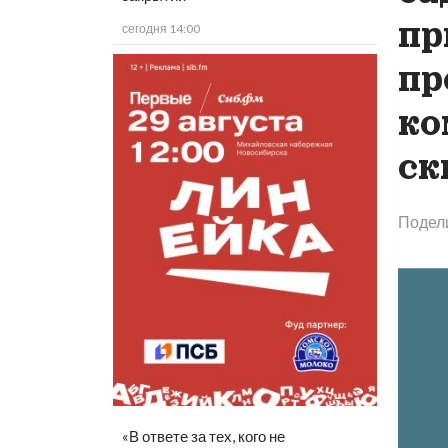
пр
сегодня 14:00
пр
ко
ск
Подел
«В ответе за тех, кого не