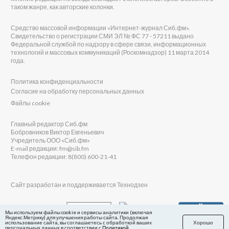
таком жанре, как авторские колонки.
Средство массовой информации «Интернет-журнал Сиб.фм».
Свидетельство о регистрации СМИ ЭЛ № ФС 77 - 57211 выдано
Федеральной службой по надзору в сфере связи, информационных
технологий и массовых коммуникаций (Роскомнадзор) 11 марта 2014
года.
Политика конфиденциальности
Согласие на обработку персональных данных
Файлы cookie
Главный редактор Сиб.фм
Бобровников Виктор Евгеньевич
Учредитель ООО «Сиб.фм»
E-mail редакции: fm@sib.fm
Телефон редакции: 8(800) 600-21-41
Сайт разработан и поддерживается Технодзен
Мы используем файлы cookie и сервисы аналитики (включая
Яндекс.Метрику) для улучшения работы сайта. Продолжая
использование сайта, вы соглашаетесь с обработкой ваших
Хорошо
персональных данных в соответствии с
Политикой