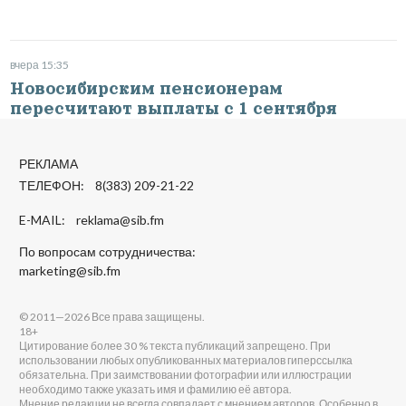
вчера 15:35
Новосибирским пенсионерам
пересчитают выплаты с 1 сентября
РЕКЛАМА
ТЕЛЕФОН: 8(383) 209-21-22
E-MAIL:
reklama@sib.fm
По вопросам сотрудничества:
marketing@sib.fm
© 2011—2026 Все права защищены.
18+
Цитирование более 30 % текста публикаций запрещено. При
использовании любых опубликованных материалов гиперссылка
обязательна. При заимствовании фотографии или иллюстрации
необходимо также указать имя и фамилию её автора.
Мнение редакции не всегда совпадает с мнением авторов. Особенно в