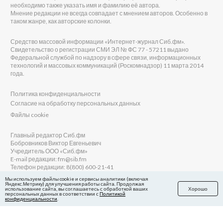
необходимо также указать имя и фамилию её автора.
Мнение редакции не всегда совпадает с мнением авторов. Особенно в
таком жанре, как авторские колонки.
Средство массовой информации «Интернет-журнал Сиб.фм».
Свидетельство о регистрации СМИ ЭЛ № ФС 77 - 57211 выдано
Федеральной службой по надзору в сфере связи, информационных
технологий и массовых коммуникаций (Роскомнадзор) 11 марта 2014
года.
Политика конфиденциальности
Согласие на обработку персональных данных
Файлы cookie
Главный редактор Сиб.фм
Бобровников Виктор Евгеньевич
Учредитель ООО «Сиб.фм»
E-mail редакции: fm@sib.fm
Телефон редакции: 8(800) 600-21-41
Мы используем файлы cookie и сервисы аналитики (включая
Яндекс.Метрику) для улучшения работы сайта. Продолжая
использование сайта, вы соглашаетесь с обработкой ваших
Хорошо
персональных данных в соответствии с
Политикой
Сайт разработан и поддерживается Технодзен
конфиденциальности
.