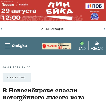
‹
›
Бензин сегодня
5/
10
+26.1
°C
82.76%
-1.2
08.01.2024 14:50
ОБЩЕСТВО
В Новосибирске спасли
истощённого лысого кота