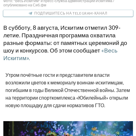
Фото: "Весь Искитим" и пресс-служба администрации Искитима /
опубликовано на Сиб.фм
ПОДПИШИТЕСЬ НА TELEGRAM-КАНАЛ
В субботу, 8 августа, Искитим отметил 309-
летие. Праздничная программа охватила
разные форматы: от памятных церемоний до
шоу и конкурсов. Об этом сообщает
«Весь
Искитим».
Утром почётные гости и представители власти
возложили цветов к мемориалу воинам-искитимцам,
погибшим в годы Великой Отечественной войны. Затем
на территории спорткомплекса «Юбилейный» открыли
новую площадку для сдачи нормативов ГТО.