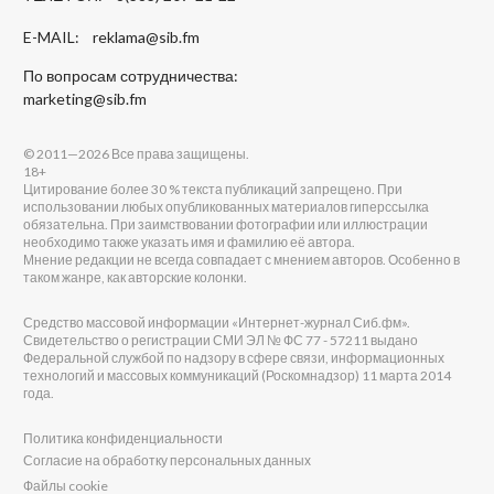
E-MAIL:
reklama@sib.fm
По вопросам сотрудничества:
marketing@sib.fm
© 2011—2026 Все права защищены.
18+
Цитирование более 30 % текста публикаций запрещено. При
использовании любых опубликованных материалов гиперссылка
обязательна. При заимствовании фотографии или иллюстрации
необходимо также указать имя и фамилию её автора.
Мнение редакции не всегда совпадает с мнением авторов. Особенно в
таком жанре, как авторские колонки.
Средство массовой информации «Интернет-журнал Сиб.фм».
Свидетельство о регистрации СМИ ЭЛ № ФС 77 - 57211 выдано
Федеральной службой по надзору в сфере связи, информационных
технологий и массовых коммуникаций (Роскомнадзор) 11 марта 2014
года.
Политика конфиденциальности
Согласие на обработку персональных данных
Файлы cookie