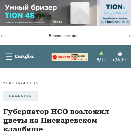
‹
›
Бензин сегодня
5/
10
+26.1
°C
82.76%
-1.2
27.01.2024 22:40
ОБЩЕСТВО
Губернатор НСО возложил
цветы на Пискаревском
кладбище