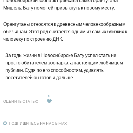
Новосибирский зоопарк приехала самка орангутана
Мишель, Бату помог ей привыкнуть к новому месту.
Орангутаны относятся к древесным человекообразным
обезьянам. Этот род считается одним из самых близких к
человеку по строению ДНК.
За годы жизни в Новосибирске Бату успел стать не
просто обитателем зоопарка, а настоящим любимцем
публики. Судя по его способностям, удивлять
посетителей он готов и дальше.
0
ОЦЕНИТЬ СТАТЬЮ
ПОДПИШИТЕСЬ НА НАС В MAX