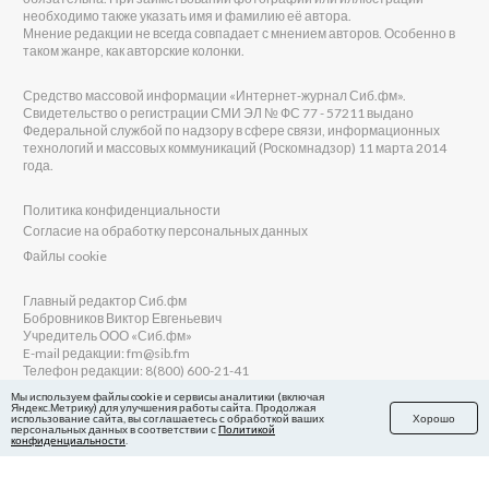
необходимо также указать имя и фамилию её автора.
Мнение редакции не всегда совпадает с мнением авторов. Особенно в
таком жанре, как авторские колонки.
Средство массовой информации «Интернет-журнал Сиб.фм».
Свидетельство о регистрации СМИ ЭЛ № ФС 77 - 57211 выдано
Федеральной службой по надзору в сфере связи, информационных
технологий и массовых коммуникаций (Роскомнадзор) 11 марта 2014
года.
Политика конфиденциальности
Согласие на обработку персональных данных
Файлы cookie
Главный редактор Сиб.фм
Бобровников Виктор Евгеньевич
Учредитель ООО «Сиб.фм»
E-mail редакции: fm@sib.fm
Телефон редакции: 8(800) 600-21-41
Мы используем файлы cookie и сервисы аналитики (включая
Яндекс.Метрику) для улучшения работы сайта. Продолжая
использование сайта, вы соглашаетесь с обработкой ваших
Хорошо
персональных данных в соответствии с
Политикой
Сайт разработан и поддерживается Технодзен
конфиденциальности
.