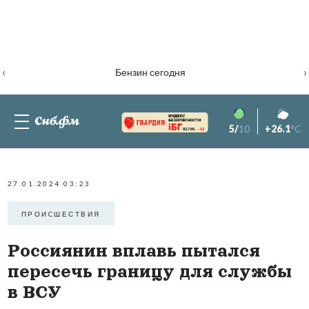
‹
›
Бензин сегодня
5/
10
+26.1
°C
82.76%
-1.2
27.01.2024 03:23
ПРОИCШЕСТВИЯ
Россиянин вплавь пытался
пересечь границу для службы
в ВСУ