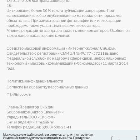
© 2011—2026 Все права защищены.
18+
Цитирование более 30 % текста публикаций запрещено. При
использовании любых опубликованных материалов гиперссылка
обязательна. При заимствовании фотографии или иллюстрации
необходимо также указать имя и фамилию её автора.
Мнение редакции не всегда совпадает с мнением авторов. Особенно в
таком жанре, как авторские колонки.
Средство массовой информации «Интернет-журнал Сиб.фм».
Свидетельство о регистрации СМИ ЭЛ № ФС 77 - 57211 выдано
Федеральной службой по надзору в сфере связи, информационных
технологий и массовых коммуникаций (Роскомнадзор) 11 марта 2014
года.
Политика конфиденциальности
Согласие на обработку персональных данных
Файлы cookie
Главный редактор Сиб.фм
Бобровников Виктор Евгеньевич
Учредитель ООО «Сиб.фм»
E-mail редакции: fm@sib.fm
Телефон редакции: 8(800) 600-21-41
Мы используем файлы cookie и сервисы аналитики (включая
Яндекс.Метрику) для улучшения работы сайта. Продолжая