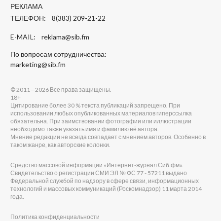
РЕКЛАМА
ТЕЛЕФОН: 8(383) 209-21-22
E-MAIL:
reklama@sib.fm
По вопросам сотрудничества:
marketing@sib.fm
© 2011—2026 Все права защищены.
18+
Цитирование более 30 % текста публикаций запрещено. При
использовании любых опубликованных материалов гиперссылка
обязательна. При заимствовании фотографии или иллюстрации
необходимо также указать имя и фамилию её автора.
Мнение редакции не всегда совпадает с мнением авторов. Особенно в
таком жанре, как авторские колонки.
Средство массовой информации «Интернет-журнал Сиб.фм».
Свидетельство о регистрации СМИ ЭЛ № ФС 77 - 57211 выдано
Федеральной службой по надзору в сфере связи, информационных
технологий и массовых коммуникаций (Роскомнадзор) 11 марта 2014
года.
Политика конфиденциальности