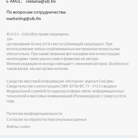
E-MAIL:
reklama@sib.fm
По вопросам сотрудничества:
marketing@sib.fm
© 2011—2026 Все права защищены.
18+
Цитирование более 30 % текста публикаций запрещено. При
использовании любых опубликованных материалов гиперссылка
обязательна. При заимствовании фотографии или иллюстрации
необходимо также указать имя и фамилию её автора.
Мнение редакции не всегда совпадает с мнением авторов. Особенно в
таком жанре, как авторские колонки.
Средство массовой информации «Интернет-журнал Сиб.фм».
Свидетельство о регистрации СМИ ЭЛ № ФС 77 - 57211 выдано
Федеральной службой по надзору в сфере связи, информационных
технологий и массовых коммуникаций (Роскомнадзор) 11 марта 2014
года.
Политика конфиденциальности
Согласие на обработку персональных данных
Файлы cookie