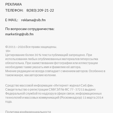
РЕКЛАМА
ТЕЛЕФОН: 8(383) 209-21-22
E-MAIL:
reklama@sib.fm
По вопросам сотрудничества:
marketing@sib.fm
© 2011—2026 Все права защищены.
18+
Цитирование более 30 % текста публикаций запрещено. При
использовании любых опубликованных материалов гиперссылка
обязательна. При заимствовании фотографии или иллюстрации
необходимо также указать имя и фамилию её автора.
Мнение редакции не всегда совпадает с мнением авторов. Особенно в
таком жанре, как авторские колонки.
Средство массовой информации «Интернет-журнал Сиб.фм».
Свидетельство о регистрации СМИ ЭЛ № ФС 77 - 57211 выдано
Федеральной службой по надзору в сфере связи, информационных
технологий и массовых коммуникаций (Роскомнадзор) 11 марта 2014
года.
Политика конфиденциальности