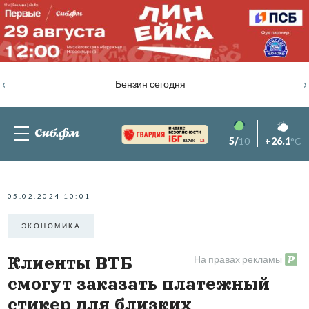
‹
›
Бензин сегодня
5/
10
+26.1
°C
82.76%
-1.2
05.02.2024 10:01
ЭКОНОМИКА
На правах рекламы
Клиенты ВТБ
смогут заказать платежный
стикер для близких