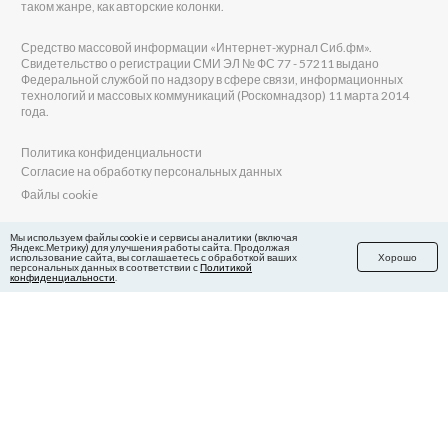
таком жанре, как авторские колонки.
Средство массовой информации «Интернет-журнал Сиб.фм».
Свидетельство о регистрации СМИ ЭЛ № ФС 77 - 57211 выдано
Федеральной службой по надзору в сфере связи, информационных
технологий и массовых коммуникаций (Роскомнадзор) 11 марта 2014
года.
Политика конфиденциальности
Согласие на обработку персональных данных
Файлы cookie
Главный редактор Сиб.фм
Мы используем файлы cookie и сервисы аналитики (включая
Яндекс.Метрику) для улучшения работы сайта. Продолжая
Бобровников Виктор Евгеньевич
использование сайта, вы соглашаетесь с обработкой ваших
Хорошо
Учредитель ООО «Сиб.фм»
персональных данных в соответствии с
Политикой
конфиденциальности
.
E-mail редакции: fm@sib.fm
Телефон редакции: 8(800) 600-21-41
Сайт разработан и поддерживается Технодзен