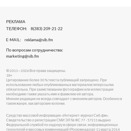
РЕКЛАМА
ТЕЛЕФОН: 8(383) 209-21-22
E-MAIL:
reklama@sib.fm
По вопросам сотрудничества:
marketing@sib.fm
© 2011—2026 Все права защищены.
18+
Цитирование более 30 % текста публикаций запрещено. При
использовании любых опубликованных материалов гиперссылка
обязательна. При заимствовании фотографии или иллюстрации
необходимо также указать имя и фамилию её автора.
Мнение редакции не всегда совпадает с мнением авторов. Особенно в
таком жанре, как авторские колонки.
Средство массовой информации «Интернет-журнал Сиб.фм».
Свидетельство о регистрации СМИ ЭЛ № ФС 77 - 57211 выдано
Федеральной службой по надзору в сфере связи, информационных
технологий и массовых коммуникаций (Роскомнадзор) 11 марта 2014