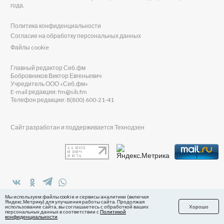
года.
Политика конфиденциальности
Согласие на обработку персональных данных
Файлы cookie
Главный редактор Сиб.фм
Бобровников Виктор Евгеньевич
Учредитель ООО «Сиб.фм»
E-mail редакции: fm@sib.fm
Телефон редакции: 8(800) 600-21-41
Сайт разработан и поддерживается Технодзен
в Яндекс.Дзен
Мы используем файлы cookie и сервисы аналитики (включая
Яндекс.Метрику) для улучшения работы сайта. Продолжая
использование сайта, вы соглашаетесь с обработкой ваших
Хорошо
персональных данных в соответствии с
Политикой
конфиденциальности
.