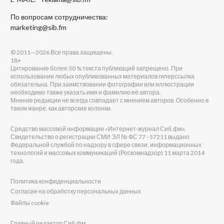
По вопросам сотрудничества:
marketing@sib.fm
© 2011—2026 Все права защищены.
18+
Цитирование более 30 % текста публикаций запрещено. При
использовании любых опубликованных материалов гиперссылка
обязательна. При заимствовании фотографии или иллюстрации
необходимо также указать имя и фамилию её автора.
Мнение редакции не всегда совпадает с мнением авторов. Особенно в
таком жанре, как авторские колонки.
Средство массовой информации «Интернет-журнал Сиб.фм».
Свидетельство о регистрации СМИ ЭЛ № ФС 77 - 57211 выдано
Федеральной службой по надзору в сфере связи, информационных
технологий и массовых коммуникаций (Роскомнадзор) 11 марта 2014
года.
Политика конфиденциальности
Согласие на обработку персональных данных
Файлы cookie
Главный редактор Сиб.фм