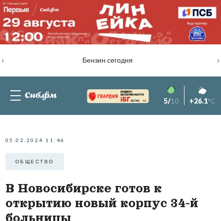
‹
›
Бензин сегодня
5/
10
+26.1
°C
82.76%
-1.2
05.02.2024 11:46
ОБЩЕСТВО
В Новосибирске готов к
открытию новый корпус 34-й
больницы