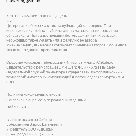
marketing@sib.fm
© 2011—2026 Все права защищены.
18+
Цитирование более 30 % текста публикаций запрещено. При
использовании любых опубликованных материалов гиперссылка
обязательна. При заимствовании фотографии или иллюстрации
необходимо также указать имя и фамилию её автора.
Мнение редакции не всегда совпадает с мнением авторов. Особенно в
таком жанре, как авторские колонки.
Средство массовой информации «Интернет-журнал Сиб.фм».
Свидетельство о регистрации СМИ ЭЛ № ФС 77 - 57211 выдано
Федеральной службой по надзору в сфере связи, информационных
технологий и массовых коммуникаций (Роскомнадзор) 11 марта 2014
года.
Политика конфиденциальности
Согласие на обработку персональных данных
Файлы cookie
Главный редактор Сиб.фм
Бобровников Виктор Евгеньевич
Учредитель ООО «Сиб.фм»
E-mail редакции: fm@sib.fm