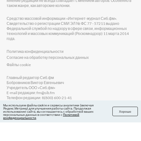
Мнение редакции не всегда совпадает с мнением авторов. Особенно в
таком жанре, как авторские колонки.
Средство массовой информации «Интернет-журнал Сиб.фм».
Свидетельство о регистрации СМИ ЭЛ № ФС 77 - 57211 выдано
Федеральной службой по надзору в сфере связи, информационных
технологий и массовых коммуникаций (Роскомнадзор) 11 марта 2014
года.
Политика конфиденциальности
Согласие на обработку персональных данных
Файлы cookie
Главный редактор Сиб.фм
Бобровников Виктор Евгеньевич
Учредитель ООО «Сиб.фм»
E-mail редакции: fm@sib.fm
Телефон редакции: 8(800) 600-21-41
Мы используем файлы cookie и сервисы аналитики (включая
Яндекс.Метрику) для улучшения работы сайта. Продолжая
использование сайта, вы соглашаетесь с обработкой ваших
Хорошо
персональных данных в соответствии с
Политикой
Сайт разработан и поддерживается Технодзен
конфиденциальности
.