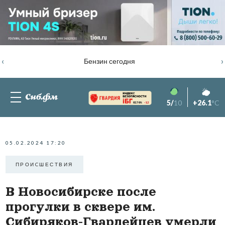
‹
›
Бензин сегодня
5/
10
+26.1
°C
82.76%
-1.2
05.02.2024 17:20
ПРОИCШЕСТВИЯ
В Новосибирске после
прогулки в сквере им.
Сибиряков-Гвардейцев умерли