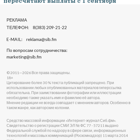
пересчитают выплаты с 1 сентября
РЕКЛАМА
ТЕЛЕФОН: 8(383) 209-21-22
E-MAIL:
reklama@sib.fm
По вопросам сотрудничества:
marketing@sib.fm
© 2011—2026 Все права защищены.
18+
Цитирование более 30 % текста публикаций запрещено. При
использовании любых опубликованных материалов гиперссылка
обязательна. При заимствовании фотографии или иллюстрации
необходимо также указать имя и фамилию её автора.
Мнение редакции не всегда совпадает с мнением авторов. Особенно в
таком жанре, как авторские колонки.
Средство массовой информации «Интернет-журнал Сиб.фм».
Свидетельство о регистрации СМИ ЭЛ № ФС 77 - 57211 выдано
Федеральной службой по надзору в сфере связи, информационных
технологий и массовых коммуникаций (Роскомнадзор) 11 марта 2014