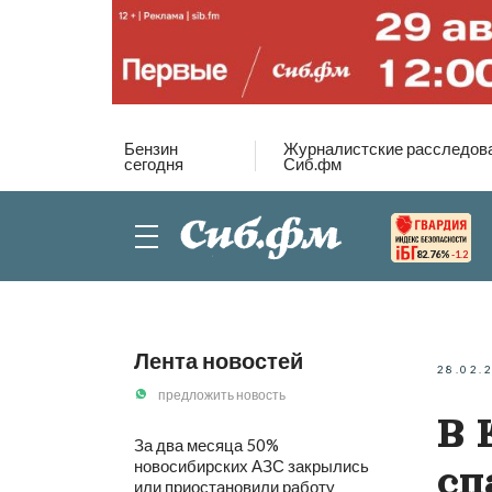
Бензин
Журналистские расследов
сегодня
Сиб.фм
82.76%
-1.2
Лента новостей
28.02.
предложить новость
В 
За два месяца 50%
новосибирских АЗС закрылись
сп
или приостановили работу