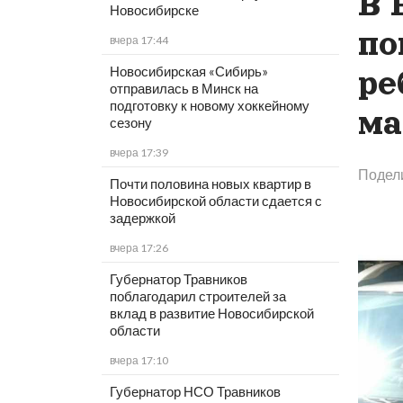
В 
Новосибирске
по
вчера 17:44
Новосибирская «Сибирь»
ре
отправилась в Минск на
подготовку к новому хоккейному
ма
сезону
вчера 17:39
Подел
Почти половина новых квартир в
Новосибирской области сдается с
задержкой
вчера 17:26
Губернатор Травников
поблагодарил строителей за
вклад в развитие Новосибирской
области
вчера 17:10
Губернатор НСО Травников