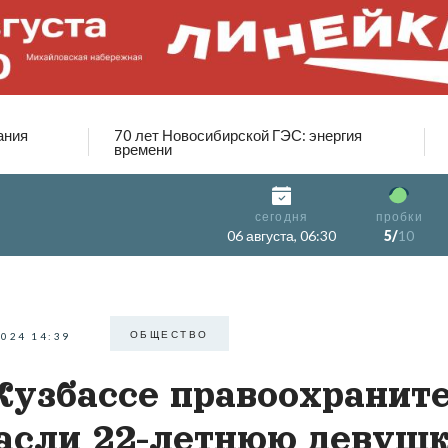
ания
70 лет Новосибирской ГЭС: энергия
времени
сегодня
пробки
06 августа, 06:30
5/
10
ОБЩЕСТВО
2024 14:39
Кузбассе правоохранит
асли 22-летнюю девуш