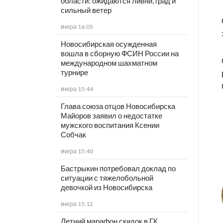
области: ожидаются ливни, град и
сильный ветер
вчера 16:05
Новосибирская осужденная
вошла в сборную ФСИН России на
международном шахматном
турнире
вчера 15:44
Глава союза отцов Новосибирска
Майоров заявил о недостатке
мужского воспитания Ксении
Собчак
вчера 15:40
Бастрыкин потребовал доклад по
ситуации с тяжелобольной
девочкой из Новосибирска
вчера 15:12
Летний марафон скидок в ГК