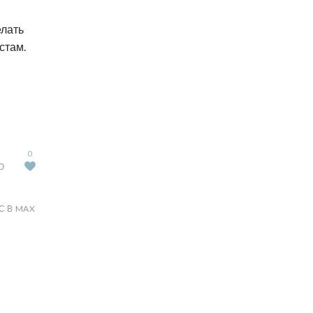
елать
стам.
0
Ю
С В MAX