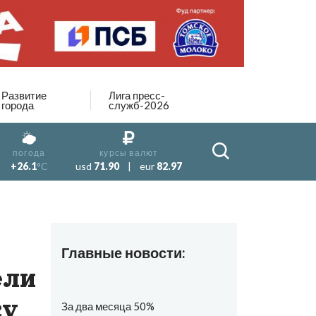
Развитие
Лига пресс-
города
служб-2026
погода
курсы валют
+26.1
°C
usd
71.90
|
eur
82.97
Главные новости:
ели
ку
За два месяца 50%