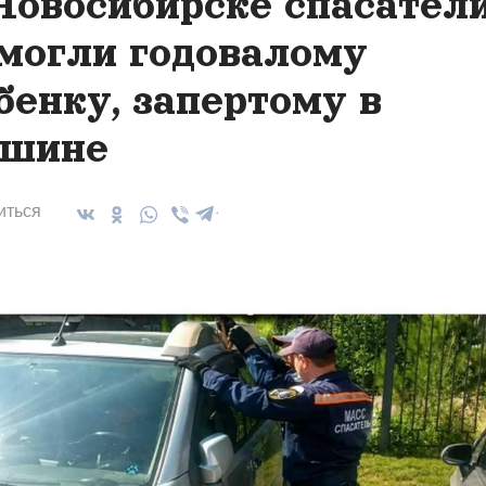
Новосибирске спасател
могли годовалому
бенку, запертому в
шине
иться