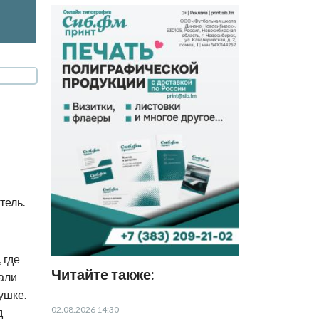
тель.
 где
Читайте также:
али
ушке.
02.08.2026 14:30
д