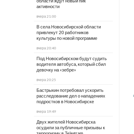
области ждут новый пик
активности
вчера 21:00
В села Новосибирской области
привлекут 20 работников
культуры по новой программе
вчера 20:40
Под Новосибирском будут судить
водителя автобуса, который сбил
девочку на «зебре»
вчера 20:25
Бастрыкин потребовал ускорить
расследование дел о нападениях
подростков в Новосибирске
вчера 19:49
Двух жителей Новосибирска
осудили за публичные призывы к
терроризму в Telegram