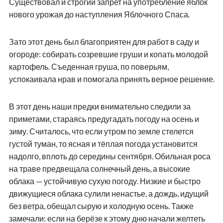
Существовал и строгий запрет на употребление яблок
нового урожая до наступления Яблочного Спаса.
Зато этот день был благоприятен для работ в саду и
огороде: собирать созревшие груши и копать молодой
картофель. Съеденная груша, по поверьям,
успокаивала нрав и помогала принять верное решение.
В этот день наши предки внимательно следили за
приметами, стараясь предугадать погоду на осень и
зиму. Считалось, что если утром по земле стелется
густой туман, то ясная и тёплая погода установится
надолго, вплоть до середины сентября. Обильная роса
на траве предвещала солнечный день, а высокие
облака — устойчивую сухую погоду. Низкие и быстро
движущиеся облака сулили ненастье, а дождь, идущий
без ветра, обещал сырую и холодную осень. Также
замечали: если на берёзе к этому дню начали желтеть