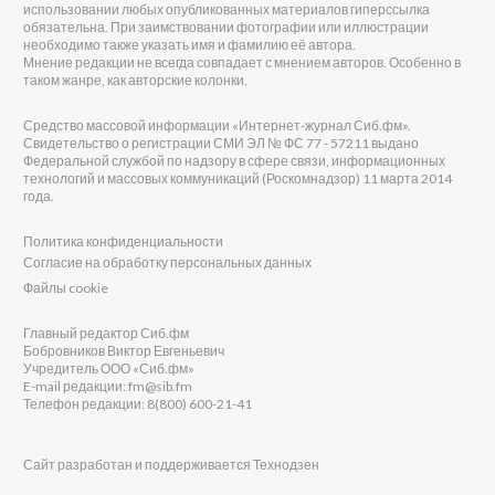
использовании любых опубликованных материалов гиперссылка
обязательна. При заимствовании фотографии или иллюстрации
необходимо также указать имя и фамилию её автора.
Мнение редакции не всегда совпадает с мнением авторов. Особенно в
таком жанре, как авторские колонки.
Средство массовой информации «Интернет-журнал Сиб.фм».
Свидетельство о регистрации СМИ ЭЛ № ФС 77 - 57211 выдано
Федеральной службой по надзору в сфере связи, информационных
технологий и массовых коммуникаций (Роскомнадзор) 11 марта 2014
года.
Политика конфиденциальности
Согласие на обработку персональных данных
Файлы cookie
Главный редактор Сиб.фм
Бобровников Виктор Евгеньевич
Учредитель ООО «Сиб.фм»
E-mail редакции: fm@sib.fm
Телефон редакции: 8(800) 600-21-41
Сайт разработан и поддерживается Технодзен