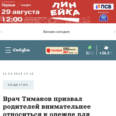
‹
›
Бензин сегодня
5/
10
+26.1
°C
82.76%
-1.2
21.03.2024 15:12
ОБЩЕСТВО
Врач Тимаков призвал
родителей внимательнее
относиться к одежде для