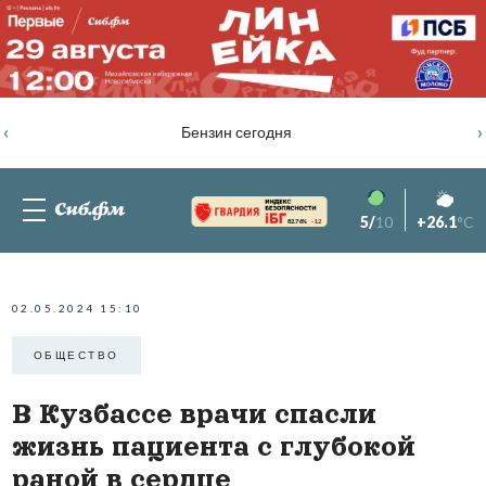
‹
›
Бензин сегодня
5/
10
+26.1
°C
82.76%
-1.2
02.05.2024 15:10
ОБЩЕСТВО
В Кузбассе врачи спасли
жизнь пациента с глубокой
раной в сердце