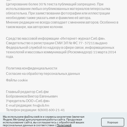
Цитирование более 30 % текста публикаций запрещено. При
использовании любых опубликованных материалов гиперссылка
обязательна. При заимствовании фотографии или иллюстрации
необходимо также указать имя и фамилию её автора.
Мнение редакции не всегда совпадает с мнением авторов. Особенно в
таком жанре, как авторские колонки.
Средство массовой информации «Интернет-журнал Сиб.фм».
Свидетельство о регистрации СМИ ЭЛ № ФС 77 - 57211 выдано
Федеральной службой по надзору в сфере связи, информационных
технологий и массовых коммуникаций (Роскомнадзор) 11 марта 2014
года.
Политика конфиденциальности
Согласие на обработку персональных данных
Файлы cookie
Главный редактор Сиб.фм
Бобровников Виктор Евгеньевич
Учредитель ООО «Сиб.фм»
E-mail редакции: fm@sib.fm
Телефон редакции: 8(800) 600-21-41
Мы используем файлы cookie и сервисы аналитики (включая
Яндекс.Метрику) для улучшения работы сайта. Продолжая
использование сайта, вы соглашаетесь с обработкой ваших
Хорошо
персональных данных в соответствии с
Политикой
Сайт разработан и поддерживается Технодзен