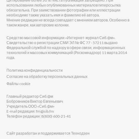
Цитирование более 30 % текста публикаций запрещено. При
использовании любых опубликованных материалов гиперссылка
обязательна. При заимствовании фотографии или иллюстрации
необходимо также указать имя и фамилию её автора.
Мнение редакции не всегда совпадает с мнением авторов. Особенно в
таком жанре, как авторские колонки.
Средство массовой информации «Интернет-журнал Сиб.фм».
Свидетельство о регистрации СМИ ЭЛ № ФС 77 - 57211 выдано
Федеральной службой по надзору в сфере связи, информационных
технологий и массовых коммуникаций (Роскомнадзор) 11 марта 2014
года.
Политика конфиденциальности
Согласие на обработку персональных данных
Файлы cookie
Главный редактор Сиб.фм
Бобровников Виктор Евгеньевич
Учредитель ООО «Сиб.фм»
E-mail редакции: fm@sib.fm
Телефон редакции: 8(800) 600-21-41
Сайт разработан и поддерживается Технодзен