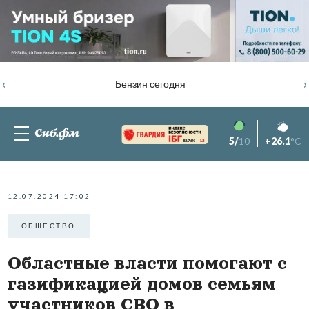
‹
›
Бензин сегодня
5/
10
+26.1
°C
82.76%
-1.2
12.07.2024 17:02
ОБЩЕСТВО
Областные власти помогают с
газификацией домов семьям
участников СВО в