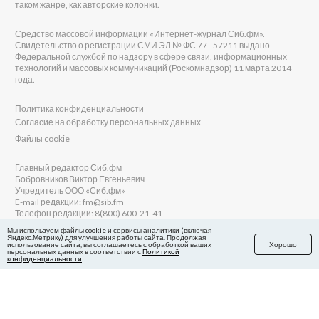
таком жанре, как авторские колонки.
Средство массовой информации «Интернет-журнал Сиб.фм».
Свидетельство о регистрации СМИ ЭЛ № ФС 77 - 57211 выдано
Федеральной службой по надзору в сфере связи, информационных
технологий и массовых коммуникаций (Роскомнадзор) 11 марта 2014
года.
Политика конфиденциальности
Согласие на обработку персональных данных
Файлы cookie
Главный редактор Сиб.фм
Бобровников Виктор Евгеньевич
Учредитель ООО «Сиб.фм»
E-mail редакции: fm@sib.fm
Телефон редакции: 8(800) 600-21-41
Мы используем файлы cookie и сервисы аналитики (включая
Яндекс.Метрику) для улучшения работы сайта. Продолжая
использование сайта, вы соглашаетесь с обработкой ваших
Хорошо
персональных данных в соответствии с
Политикой
Сайт разработан и поддерживается Технодзен
конфиденциальности
.