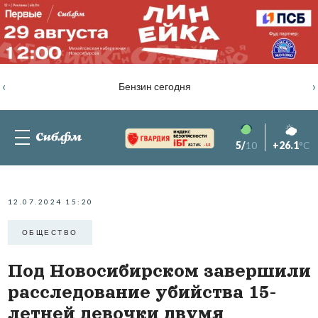
‹
›
Бензин сегодня
5/
10
+26.1
°C
82.76%
-1.2
12.07.2024 15:20
ОБЩЕСТВО
Под Новосибирском завершили
расследование убийства 15-
летней девочки двумя