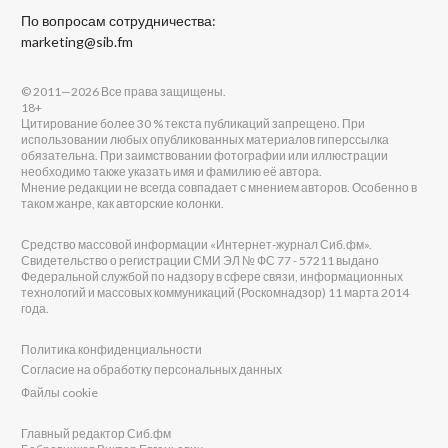
По вопросам сотрудничества:
marketing@sib.fm
© 2011—2026 Все права защищены.
18+
Цитирование более 30 % текста публикаций запрещено. При
использовании любых опубликованных материалов гиперссылка
обязательна. При заимствовании фотографии или иллюстрации
необходимо также указать имя и фамилию её автора.
Мнение редакции не всегда совпадает с мнением авторов. Особенно в
таком жанре, как авторские колонки.
Средство массовой информации «Интернет-журнал Сиб.фм».
Свидетельство о регистрации СМИ ЭЛ № ФС 77 - 57211 выдано
Федеральной службой по надзору в сфере связи, информационных
технологий и массовых коммуникаций (Роскомнадзор) 11 марта 2014
года.
Политика конфиденциальности
Согласие на обработку персональных данных
Файлы cookie
Главный редактор Сиб.фм