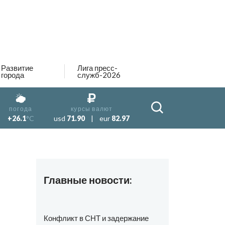
Развитие
Лига пресс-
города
служб-2026
погода
курсы валют
+26.1
°C
usd
71.90
|
eur
82.97
Главные новости:
Конфликт в СНТ и задержание