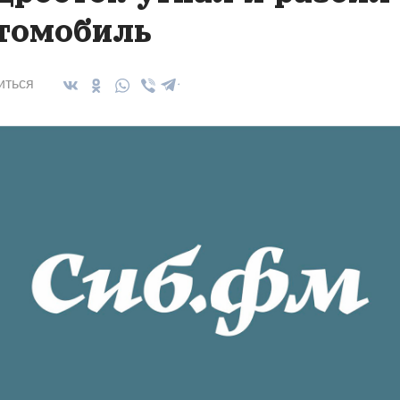
томобиль
иться