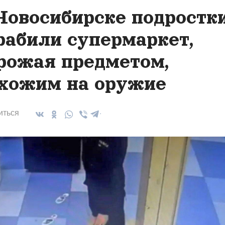
Новосибирске подростк
рабили супермаркет,
рожая предметом,
хожим на оружие
иться