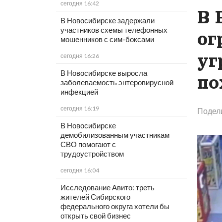
сегодня 16:42
В 
В Новосибирске задержали
участников схемы телефонных
ог
мошенников с сим-боксами
уг
сегодня 16:26
В Новосибирске выросла
по
заболеваемость энтеровирусной
инфекцией
сегодня 16:19
Подел
В Новосибирске
демобилизованным участникам
СВО помогают с
трудоустройством
сегодня 16:04
Исследование Авито: треть
жителей Сибирского
федерального округа хотели бы
открыть свой бизнес