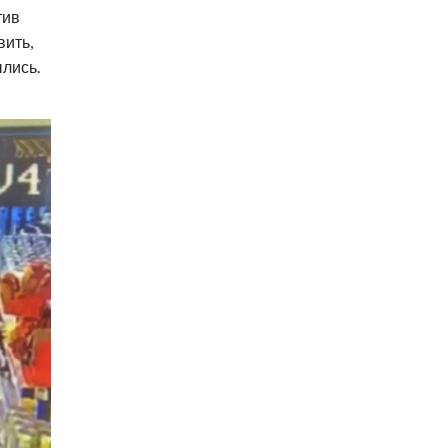
тив
вить,
ылись.