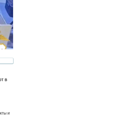
т в
кты и