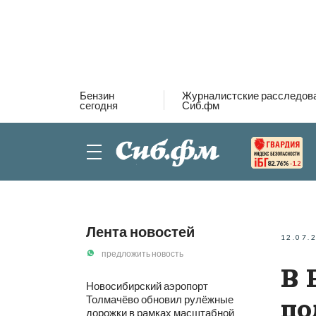
Бензин
Журналистские расследов
сегодня
Сиб.фм
82.76%
-1.2
Лента новостей
12.07.
предложить новость
В 
Новосибирский аэропорт
Толмачёво обновил рулёжные
по
дорожки в рамках масштабной