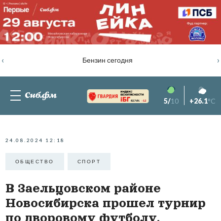
‹
›
Бензин сегодня
5/
10
+26.1
°C
82.76%
-1.2
24.08.2024 12:18
ОБЩЕСТВО
СПОРТ
В Заельцовском районе
Новосибирска прошел турнир
по дворовому футболу.