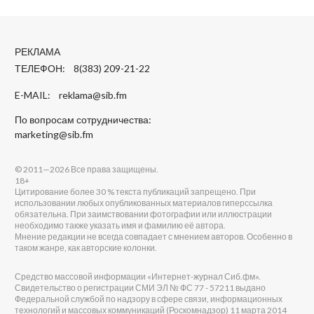
РЕКЛАМА
ТЕЛЕФОН: 8(383) 209-21-22
E-MAIL:
reklama@sib.fm
По вопросам сотрудничества:
marketing@sib.fm
© 2011—2026 Все права защищены.
18+
Цитирование более 30 % текста публикаций запрещено. При
использовании любых опубликованных материалов гиперссылка
обязательна. При заимствовании фотографии или иллюстрации
необходимо также указать имя и фамилию её автора.
Мнение редакции не всегда совпадает с мнением авторов. Особенно в
таком жанре, как авторские колонки.
Средство массовой информации «Интернет-журнал Сиб.фм».
Свидетельство о регистрации СМИ ЭЛ № ФС 77 - 57211 выдано
Федеральной службой по надзору в сфере связи, информационных
технологий и массовых коммуникаций (Роскомнадзор) 11 марта 2014