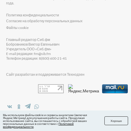
года.
Политика конфиденциальности
Согласие на обработку персональных данных
Файлы cookie
Главный редактор Сиб.фм
Бобровников Виктор Евгеньевич
Учредитель ООО «Сиб.фм»
E-mail редакции: fm@sib.fm
Телефон редакции: 8(800) 600-21-41
Сайт разработан и поддерживается Технодзен
в Яндекс.Дзен
Мы используем файлы cookie и сервисы аналитики (включая
Яндекс.Метрику) для улучшения работы сайта. Продолжая
использование сайта, вы соглашаетесь с обработкой ваших
Хорошо
персональных данных в соответствии с
Политикой
конфиденциальности
.