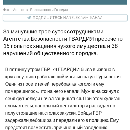
Фото: Агентство Безопасности Гвардия
ПОДПИШИТЕСЬ НА TELEGRAM-КАНАЛ
За минувшие трое суток сотрудниками
Агентства Безопасности ГВАРДИЯ пресечено
15 попыток хищения чужого имущества и 38
нарушений общественного порядка.
В пятницу утром ГБР-74 ГВАРДИИ была вызвана в
круглосуточно работающий магазин на ул. Гурьевская.
Один из посетителей перебрал алкоголя и ему
померещилось, что на него напали. Мужчина скинул с
себя футболку и начал защищаться. При этом хулиган
сломал весы, напольный вентилятор и раскидал по
полу стоявшие на столах закуски. Бойцы ГБР
задержали дебошира и передали его в полицию. Ему
предстоит возместить причиненный заведению