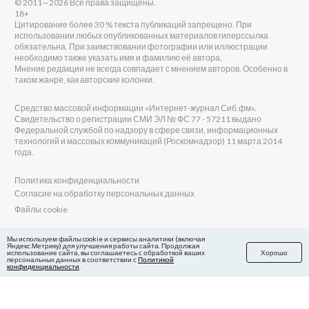
© 2011—2026 Все права защищены.
18+
Цитирование более 30 % текста публикаций запрещено. При
использовании любых опубликованных материалов гиперссылка
обязательна. При заимствовании фотографии или иллюстрации
необходимо также указать имя и фамилию её автора.
Мнение редакции не всегда совпадает с мнением авторов. Особенно в
таком жанре, как авторские колонки.
Средство массовой информации «Интернет-журнал Сиб.фм».
Свидетельство о регистрации СМИ ЭЛ № ФС 77 - 57211 выдано
Федеральной службой по надзору в сфере связи, информационных
технологий и массовых коммуникаций (Роскомнадзор) 11 марта 2014
года.
Политика конфиденциальности
Согласие на обработку персональных данных
Файлы cookie
Главный редактор Сиб.фм
Мы используем файлы cookie и сервисы аналитики (включая
Яндекс.Метрику) для улучшения работы сайта. Продолжая
Бобровников Виктор Евгеньевич
использование сайта, вы соглашаетесь с обработкой ваших
Хорошо
Учредитель ООО «Сиб.фм»
персональных данных в соответствии с
Политикой
конфиденциальности
.
E-mail редакции: fm@sib.fm
Телефон редакции: 8(800) 600-21-41