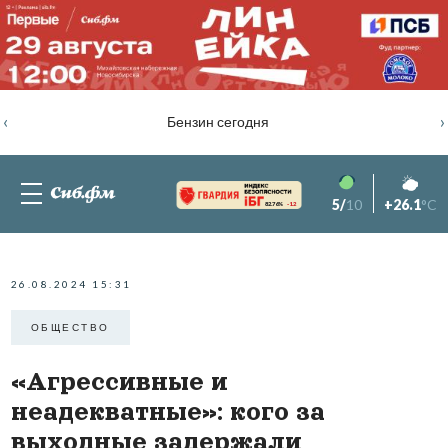
‹
›
Бензин сегодня
5/
10
+26.1
°C
82.76%
-1.2
26.08.2024 15:31
ОБЩЕСТВО
«Агрессивные и
неадекватные»: кого за
выходные задержали