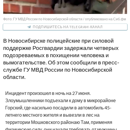
Фото: ГУ МВД России по Новосибирской области / опубликовано на Сиб.фм
ПОДПИШИТЕСЬ НА TELEGRAM-КАНАЛ
В Новосибирске полицейские при силовой
поддержке Росгвардии задержали четверых
подозреваемых в похищении человека и
вымогательстве. Об этом сообщили в пресс-
службе ГУ МВД России по Новосибирской
области.
Инцидент произошел в ночь на 27 июня.
Злоумышленники подъехали к дому в микрорайоне
Горский, где насильно посадили в автомобиль 45-
летнего местного жителя и вывезли в лес на
территории Мошковского районаю Там, применяя
физическую силу, они начали требовать от мужчины