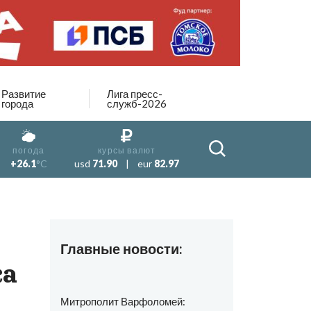
Развитие
Лига пресс-
города
служб-2026
погода
курсы валют
+26.1
°C
usd
71.90
|
eur
82.97
Главные новости:
ка
Митрополит Варфоломей: