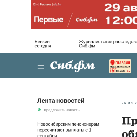
Бензин
Журналистские расследов
сегодня
Сиб.фм
82.76%
-1.2
Лента новостей
26.08.
предложить новость
Пр
Новосибирским пенсионерам
пересчитают выплаты с 1
об
сентября