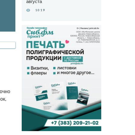
августа
1019
рочно
ок,