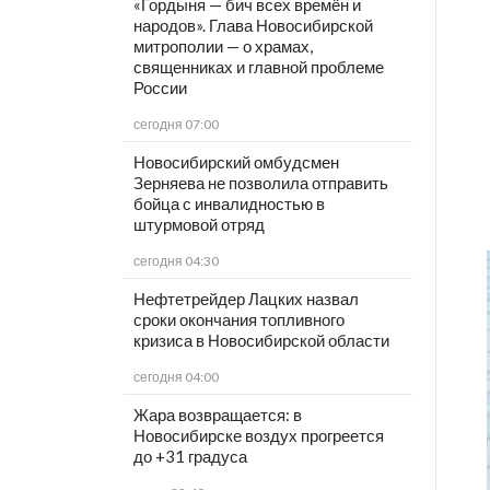
«Гордыня — бич всех времён и
народов». Глава Новосибирской
митрополии — о храмах,
священниках и главной проблеме
России
сегодня 07:00
Новосибирский омбудсмен
Зерняева не позволила отправить
бойца с инвалидностью в
штурмовой отряд
сегодня 04:30
Нефтетрейдер Лацких назвал
сроки окончания топливного
кризиса в Новосибирской области
сегодня 04:00
Жара возвращается: в
Новосибирске воздух прогреется
до +31 градуса