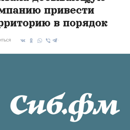
мпанию привести
рриторию в порядок
иться