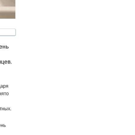
ень
цев.
даря
нято
тных.
ень