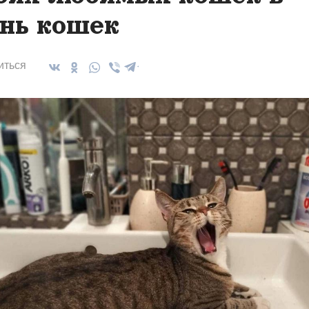
нь кошек
иться