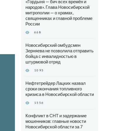
«Гордыня — бич всех времён и
народов». Глава Новосибирской
митрополии — о храмах,
священниках и главной проблеме
России
668
Новосибирский омбудсмен
Зерняева не позволила отправить
бойца с инвалидностью в
штурмовой отряд
1095
Нефтетрейдер Лацких назвал
сроки окончания топливного
кризиса в Новосибирской области
1556
Конфликт в СНТ и задержание
мошенников: главные новости
Новосибирской области за 7