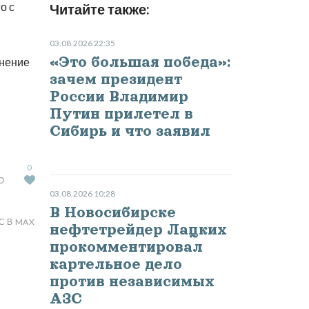
о с
Читайте также:
03.08.2026 22:35
«Это большая победа»:
анение
зачем президент
России Владимир
Путин прилетел в
Сибирь и что заявил
0
Ю
03.08.2026 10:28
В Новосибирске
С В MAX
нефтетрейдер Лацких
прокомментировал
картельное дело
против независимых
АЗС