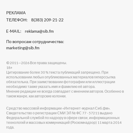
РЕКЛАМА
ТЕЛЕФОН: 8(383) 209-21-22
E-MAIL:
reklama@sib.fm
По вопросам сотрудничества:
marketing@sib.fm
© 2011—2026 Все права защищены.
18+
Цитирование более 30 % текста публикаций запрещено. При
использовании любых опубликованных материалов гиперссылка
обязательна. При заимствовании фотографии или иллюстрации
необходимо также указать имя и фамилию её автора.
Мнение редакции не всегда совпадает с мнением авторов. Особенно в
таком жанре, как авторские колонки.
Средство массовой информации «Интернет-журнал Сиб.фм».
Свидетельство о регистрации СМИ ЭЛ № ФС 77 - 57211 выдано
Федеральной службой по надзору в сфере связи, информационных
технологий и массовых коммуникаций (Роскомнадзор) 11 марта 2014
года.