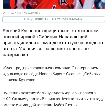
Фото: Сиб.фм / ХК «Сибирь»
ПОДПИШИТЕСЬ НА TELEGRAM-КАНАЛ
Евгений Кузнецов официально стал игроком
новосибирской «Сибири». Нападающий
присоединился к команде в статусе свободного
агента. Условия соглашения стороны не
раскрывают.
«Очень рад присоединиться к команде. С нетерпением
жду выхода на лёд в Новосибирске. Славься, „Сибирь“»,
— сказал Кузнецов.
36-летний хоккеист большую часть карьеры провел в
НХЛ. Он выступал за «Вашингтон Кэпиталз» и в 2018 году
вместе с командой завоевал Кубок Стэнли.