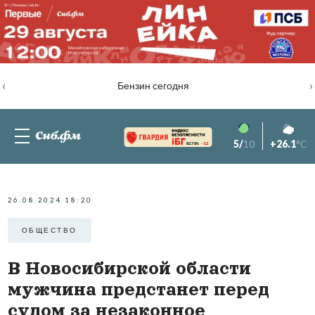
‹
›
Бензин сегодня
5/
10
+26.1
°C
82.76%
-1.2
26.08.2024 18:20
ОБЩЕСТВО
В Новосибирской области
мужчина предстанет перед
судом за незаконное