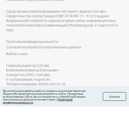
Средство массовой информации «Интернет-журнал Сиб.фм».
Свидетельство о регистрации СМИ ЭЛ № ФС 77 - 57211 выдано
Федеральной службой по надзору в сфере связи, информационных
технологий и массовых коммуникаций (Роскомнадзор) 11 марта 2014
года.
Политика конфиденциальности
Согласие на обработку персональных данных
Файлы cookie
Главный редактор Сиб.фм
Бобровников Виктор Евгеньевич
Учредитель ООО «Сиб.фм»
E-mail редакции: fm@sib.fm
Телефон редакции: 8(800) 600-21-41
Мы используем файлы cookie и сервисы аналитики (включая
Яндекс.Метрику) для улучшения работы сайта. Продолжая
использование сайта, вы соглашаетесь с обработкой ваших
Хорошо
персональных данных в соответствии с
Политикой
Сайт разработан и поддерживается Технодзен
конфиденциальности
.