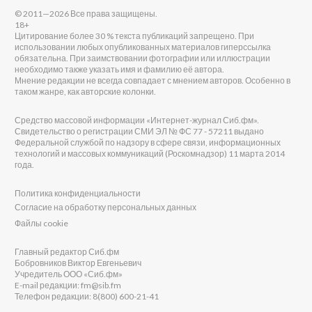
© 2011—2026 Все права защищены.
18+
Цитирование более 30 % текста публикаций запрещено. При
использовании любых опубликованных материалов гиперссылка
обязательна. При заимствовании фотографии или иллюстрации
необходимо также указать имя и фамилию её автора.
Мнение редакции не всегда совпадает с мнением авторов. Особенно в
таком жанре, как авторские колонки.
Средство массовой информации «Интернет-журнал Сиб.фм».
Свидетельство о регистрации СМИ ЭЛ № ФС 77 - 57211 выдано
Федеральной службой по надзору в сфере связи, информационных
технологий и массовых коммуникаций (Роскомнадзор) 11 марта 2014
года.
Политика конфиденциальности
Согласие на обработку персональных данных
Файлы cookie
Главный редактор Сиб.фм
Бобровников Виктор Евгеньевич
Учредитель ООО «Сиб.фм»
E-mail редакции: fm@sib.fm
Телефон редакции: 8(800) 600-21-41