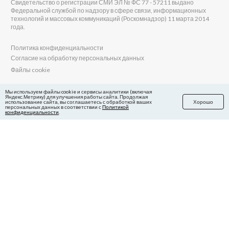
Свидетельство о регистрации СМИ ЭЛ № ФС 77 - 57211 выдано
Федеральной службой по надзору в сфере связи, информационных
технологий и массовых коммуникаций (Роскомнадзор) 11 марта 2014
года.
Политика конфиденциальности
Согласие на обработку персональных данных
Файлы cookie
Главный редактор Сиб.фм
Мы используем файлы cookie и сервисы аналитики (включая
Яндекс.Метрику) для улучшения работы сайта. Продолжая
Бобровников Виктор Евгеньевич
использование сайта, вы соглашаетесь с обработкой ваших
Хорошо
Учредитель ООО «Сиб.фм»
персональных данных в соответствии с
Политикой
конфиденциальности
.
E-mail редакции: fm@sib.fm
Телефон редакции: 8(800) 600-21-41
Сайт разработан и поддерживается Технодзен
в Яндекс.Дзен