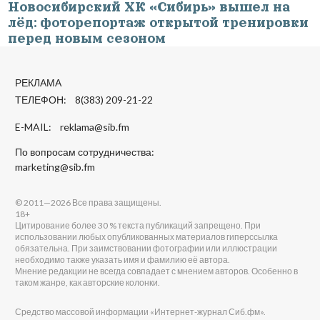
Новосибирский ХК «Сибирь» вышел на
лёд: фоторепортаж открытой тренировки
перед новым сезоном
РЕКЛАМА
ТЕЛЕФОН: 8(383) 209-21-22
E-MAIL:
reklama@sib.fm
По вопросам сотрудничества:
marketing@sib.fm
© 2011—2026 Все права защищены.
18+
Цитирование более 30 % текста публикаций запрещено. При
использовании любых опубликованных материалов гиперссылка
обязательна. При заимствовании фотографии или иллюстрации
необходимо также указать имя и фамилию её автора.
Мнение редакции не всегда совпадает с мнением авторов. Особенно в
таком жанре, как авторские колонки.
Средство массовой информации «Интернет-журнал Сиб.фм».