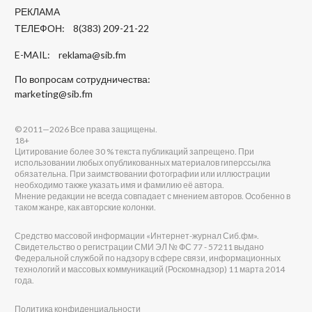
РЕКЛАМА
ТЕЛЕФОН: 8(383) 209-21-22
E-MAIL:
reklama@sib.fm
По вопросам сотрудничества:
marketing@sib.fm
© 2011—2026 Все права защищены.
18+
Цитирование более 30 % текста публикаций запрещено. При
использовании любых опубликованных материалов гиперссылка
обязательна. При заимствовании фотографии или иллюстрации
необходимо также указать имя и фамилию её автора.
Мнение редакции не всегда совпадает с мнением авторов. Особенно в
таком жанре, как авторские колонки.
Средство массовой информации «Интернет-журнал Сиб.фм».
Свидетельство о регистрации СМИ ЭЛ № ФС 77 - 57211 выдано
Федеральной службой по надзору в сфере связи, информационных
технологий и массовых коммуникаций (Роскомнадзор) 11 марта 2014
года.
Политика конфиденциальности