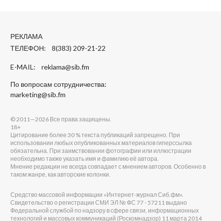
РЕКЛАМА
ТЕЛЕФОН: 8(383) 209-21-22
E-MAIL:
reklama@sib.fm
По вопросам сотрудничества:
marketing@sib.fm
© 2011—2026 Все права защищены.
18+
Цитирование более 30 % текста публикаций запрещено. При
использовании любых опубликованных материалов гиперссылка
обязательна. При заимствовании фотографии или иллюстрации
необходимо также указать имя и фамилию её автора.
Мнение редакции не всегда совпадает с мнением авторов. Особенно в
таком жанре, как авторские колонки.
Средство массовой информации «Интернет-журнал Сиб.фм».
Свидетельство о регистрации СМИ ЭЛ № ФС 77 - 57211 выдано
Федеральной службой по надзору в сфере связи, информационных
технологий и массовых коммуникаций (Роскомнадзор) 11 марта 2014