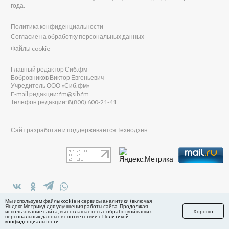
года.
Политика конфиденциальности
Согласие на обработку персональных данных
Файлы cookie
Главный редактор Сиб.фм
Бобровников Виктор Евгеньевич
Учредитель ООО «Сиб.фм»
E-mail редакции: fm@sib.fm
Телефон редакции: 8(800) 600-21-41
Сайт разработан и поддерживается Технодзен
в Яндекс.Дзен
Мы используем файлы cookie и сервисы аналитики (включая
Яндекс.Метрику) для улучшения работы сайта. Продолжая
использование сайта, вы соглашаетесь с обработкой ваших
Хорошо
персональных данных в соответствии с
Политикой
конфиденциальности
.