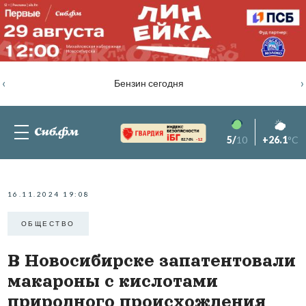
‹
›
Бензин сегодня
5/
10
+26.1
°C
82.76%
-1.2
16.11.2024 19:08
ОБЩЕСТВО
В Новосибирске запатентовали
макароны с кислотами
природного происхождения