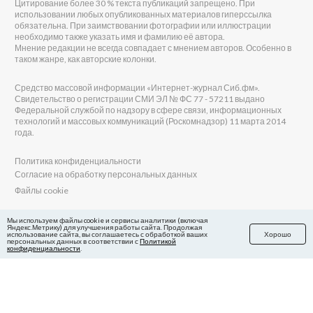
Цитирование более 30 % текста публикаций запрещено. При
использовании любых опубликованных материалов гиперссылка
обязательна. При заимствовании фотографии или иллюстрации
необходимо также указать имя и фамилию её автора.
Мнение редакции не всегда совпадает с мнением авторов. Особенно в
таком жанре, как авторские колонки.
Средство массовой информации «Интернет-журнал Сиб.фм».
Свидетельство о регистрации СМИ ЭЛ № ФС 77 - 57211 выдано
Федеральной службой по надзору в сфере связи, информационных
технологий и массовых коммуникаций (Роскомнадзор) 11 марта 2014
года.
Политика конфиденциальности
Согласие на обработку персональных данных
Файлы cookie
Главный редактор Сиб.фм
Мы используем файлы cookie и сервисы аналитики (включая
Яндекс.Метрику) для улучшения работы сайта. Продолжая
Бобровников Виктор Евгеньевич
использование сайта, вы соглашаетесь с обработкой ваших
Хорошо
Учредитель ООО «Сиб.фм»
персональных данных в соответствии с
Политикой
конфиденциальности
.
E-mail редакции: fm@sib.fm
Телефон редакции: 8(800) 600-21-41
Сайт разработан и поддерживается Технодзен