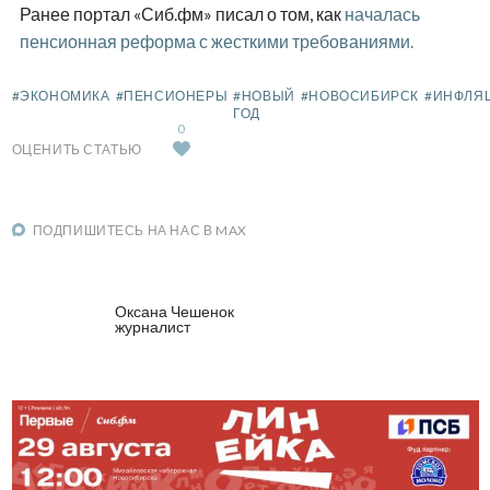
Ранее портал «Сиб.фм» писал о том, как
началась
пенсионная реформа с жесткими требованиями.
#ЭКОНОМИКА
#ПЕНСИОНЕРЫ
#НОВЫЙ
#НОВОСИБИРСК
#ИНФЛЯ
ГОД
0
ОЦЕНИТЬ СТАТЬЮ
ПОДПИШИТЕСЬ НА НАС В MAX
Оксана Чешенок
журналист