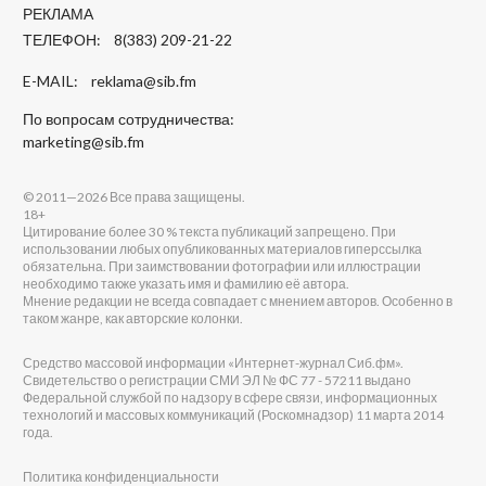
РЕКЛАМА
ТЕЛЕФОН: 8(383) 209-21-22
E-MAIL:
reklama@sib.fm
По вопросам сотрудничества:
marketing@sib.fm
© 2011—2026 Все права защищены.
18+
Цитирование более 30 % текста публикаций запрещено. При
использовании любых опубликованных материалов гиперссылка
обязательна. При заимствовании фотографии или иллюстрации
необходимо также указать имя и фамилию её автора.
Мнение редакции не всегда совпадает с мнением авторов. Особенно в
таком жанре, как авторские колонки.
Средство массовой информации «Интернет-журнал Сиб.фм».
Свидетельство о регистрации СМИ ЭЛ № ФС 77 - 57211 выдано
Федеральной службой по надзору в сфере связи, информационных
технологий и массовых коммуникаций (Роскомнадзор) 11 марта 2014
года.
Политика конфиденциальности