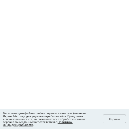
Мы используем файлы cookie и сервисы аналитики (включая
Яндекс.Метрику) для улучшения работы сайта. Продолжая
использование сайта, вы соглашаетесь с обработкой ваших
Хорошо
персональных данных в соответствии с
Политикой
конфиденциальности
.