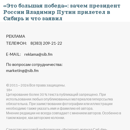
«Это большая победа»: зачем президент
России Владимир Путин прилетел в
Сибирь и что заявил
РЕКЛАМА
ТЕЛЕФОН: 8(383) 209-21-22
E-MAIL:
reklama@sib.fm
По вопросам сотрудничества:
marketing@sib.fm
© 2011—2026 Все права защищены.
18+
Цитирование более 30 % текста публикаций запрещено. При
использовании любых опубликованных материалов гиперссылка
обязательна. При заимствовании фотографии или иллюстрации
необходимо также указать имя и фамилию её автора.
Мнение редакции не всегда совпадает с мнением авторов. Особенно в
таком жанре, как авторские колонки.
Средство массовой информации «Интернет-журнал Сиб.фм».