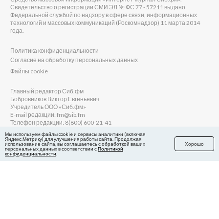
Свидетельство о регистрации СМИ ЭЛ № ФС 77 - 57211 выдано
Федеральной службой по надзору в сфере связи, информационных
технологий и массовых коммуникаций (Роскомнадзор) 11 марта 2014
года.
Политика конфиденциальности
Согласие на обработку персональных данных
Файлы cookie
Главный редактор Сиб.фм
Бобровников Виктор Евгеньевич
Учредитель ООО «Сиб.фм»
E-mail редакции: fm@sib.fm
Телефон редакции: 8(800) 600-21-41
Мы используем файлы cookie и сервисы аналитики (включая
Яндекс.Метрику) для улучшения работы сайта. Продолжая
использование сайта, вы соглашаетесь с обработкой ваших
Хорошо
персональных данных в соответствии с
Политикой
Сайт разработан и поддерживается Технодзен
конфиденциальности
.
в Яндекс.Дзен