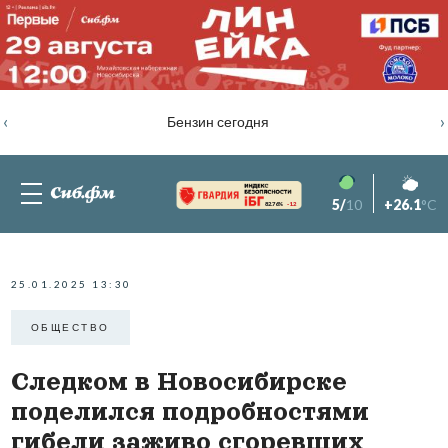
‹
›
Бензин сегодня
5/
10
+26.1
°C
82.76%
-1.2
25.01.2025 13:30
ОБЩЕСТВО
Следком в Новосибирске
поделился подробностями
гибели заживо сгоревших