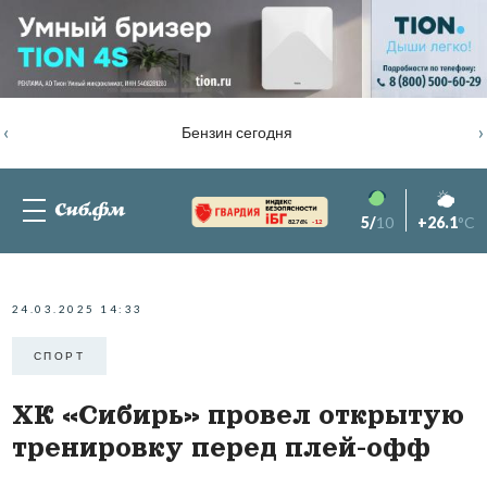
‹
›
Бензин сегодня
5/
10
+26.1
°C
82.76%
-1.2
24.03.2025 14:33
СПОРТ
ХК «Сибирь» провел открытую
тренировку перед плей-офф