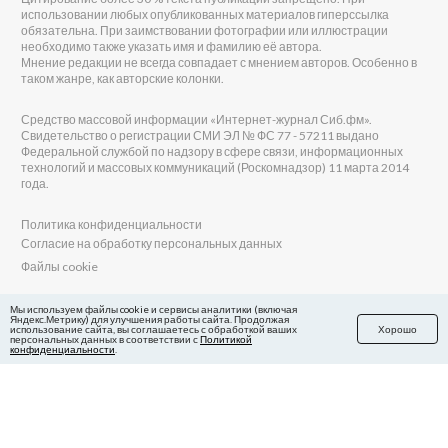
использовании любых опубликованных материалов гиперссылка
обязательна. При заимствовании фотографии или иллюстрации
необходимо также указать имя и фамилию её автора.
Мнение редакции не всегда совпадает с мнением авторов. Особенно в
таком жанре, как авторские колонки.
Средство массовой информации «Интернет-журнал Сиб.фм».
Свидетельство о регистрации СМИ ЭЛ № ФС 77 - 57211 выдано
Федеральной службой по надзору в сфере связи, информационных
технологий и массовых коммуникаций (Роскомнадзор) 11 марта 2014
года.
Политика конфиденциальности
Согласие на обработку персональных данных
Файлы cookie
Главный редактор Сиб.фм
Мы используем файлы cookie и сервисы аналитики (включая
Яндекс.Метрику) для улучшения работы сайта. Продолжая
Бобровников Виктор Евгеньевич
использование сайта, вы соглашаетесь с обработкой ваших
Хорошо
Учредитель ООО «Сиб.фм»
персональных данных в соответствии с
Политикой
конфиденциальности
.
E-mail редакции: fm@sib.fm
Телефон редакции: 8(800) 600-21-41
Сайт разработан и поддерживается Технодзен