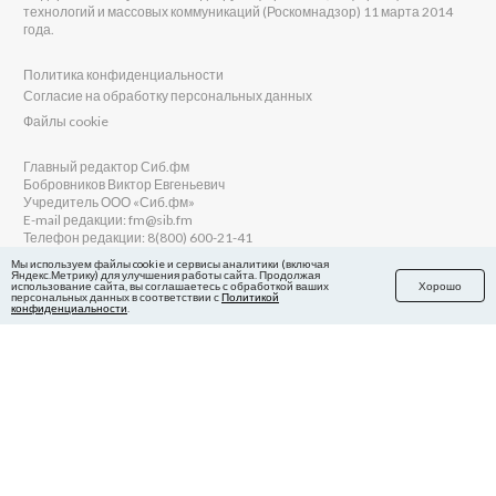
технологий и массовых коммуникаций (Роскомнадзор) 11 марта 2014
года.
Политика конфиденциальности
Согласие на обработку персональных данных
Файлы cookie
Главный редактор Сиб.фм
Бобровников Виктор Евгеньевич
Учредитель ООО «Сиб.фм»
E-mail редакции: fm@sib.fm
Телефон редакции: 8(800) 600-21-41
Мы используем файлы cookie и сервисы аналитики (включая
Яндекс.Метрику) для улучшения работы сайта. Продолжая
использование сайта, вы соглашаетесь с обработкой ваших
Хорошо
персональных данных в соответствии с
Политикой
Сайт разработан и поддерживается Технодзен
конфиденциальности
.
в Яндекс.Дзен