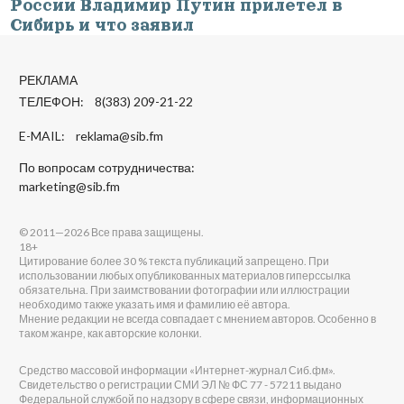
России Владимир Путин прилетел в
Сибирь и что заявил
РЕКЛАМА
ТЕЛЕФОН: 8(383) 209-21-22
E-MAIL:
reklama@sib.fm
По вопросам сотрудничества:
marketing@sib.fm
© 2011—2026 Все права защищены.
18+
Цитирование более 30 % текста публикаций запрещено. При
использовании любых опубликованных материалов гиперссылка
обязательна. При заимствовании фотографии или иллюстрации
необходимо также указать имя и фамилию её автора.
Мнение редакции не всегда совпадает с мнением авторов. Особенно в
таком жанре, как авторские колонки.
Средство массовой информации «Интернет-журнал Сиб.фм».
Свидетельство о регистрации СМИ ЭЛ № ФС 77 - 57211 выдано
Федеральной службой по надзору в сфере связи, информационных