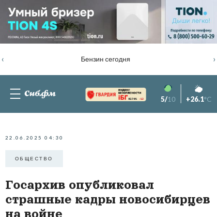
‹
›
Бензин сегодня
5/
10
+26.1
°C
82.76%
-1.2
22.06.2025 04:30
ОБЩЕСТВО
Госархив опубликовал
страшные кадры новосибирцев
на войне