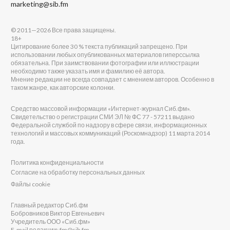
marketing@sib.fm
© 2011—2026 Все права защищены.
18+
Цитирование более 30 % текста публикаций запрещено. При
использовании любых опубликованных материалов гиперссылка
обязательна. При заимствовании фотографии или иллюстрации
необходимо также указать имя и фамилию её автора.
Мнение редакции не всегда совпадает с мнением авторов. Особенно в
таком жанре, как авторские колонки.
Средство массовой информации «Интернет-журнал Сиб.фм».
Свидетельство о регистрации СМИ ЭЛ № ФС 77 - 57211 выдано
Федеральной службой по надзору в сфере связи, информационных
технологий и массовых коммуникаций (Роскомнадзор) 11 марта 2014
года.
Политика конфиденциальности
Согласие на обработку персональных данных
Файлы cookie
Главный редактор Сиб.фм
Бобровников Виктор Евгеньевич
Учредитель ООО «Сиб.фм»
E-mail редакции: fm@sib.fm