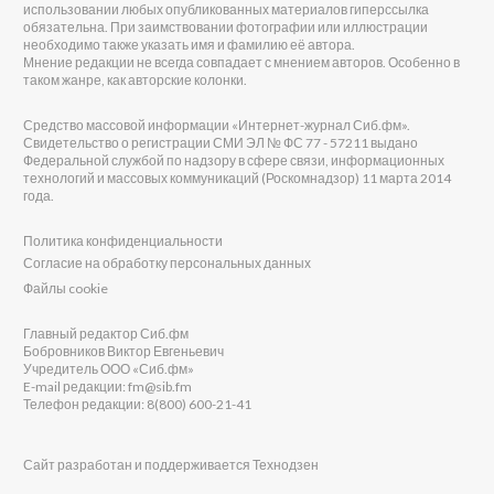
использовании любых опубликованных материалов гиперссылка
обязательна. При заимствовании фотографии или иллюстрации
необходимо также указать имя и фамилию её автора.
Мнение редакции не всегда совпадает с мнением авторов. Особенно в
таком жанре, как авторские колонки.
Средство массовой информации «Интернет-журнал Сиб.фм».
Свидетельство о регистрации СМИ ЭЛ № ФС 77 - 57211 выдано
Федеральной службой по надзору в сфере связи, информационных
технологий и массовых коммуникаций (Роскомнадзор) 11 марта 2014
года.
Политика конфиденциальности
Согласие на обработку персональных данных
Файлы cookie
Главный редактор Сиб.фм
Бобровников Виктор Евгеньевич
Учредитель ООО «Сиб.фм»
E-mail редакции: fm@sib.fm
Телефон редакции: 8(800) 600-21-41
Сайт разработан и поддерживается Технодзен