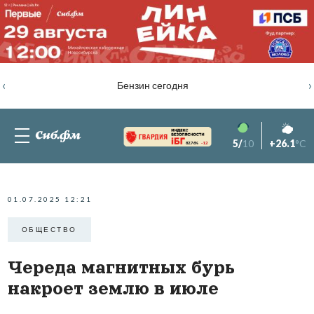
‹
›
Бензин сегодня
5/
10
+26.1
°C
82.76%
-1.2
01.07.2025 12:21
ОБЩЕСТВО
Череда магнитных бурь
накроет землю в июле