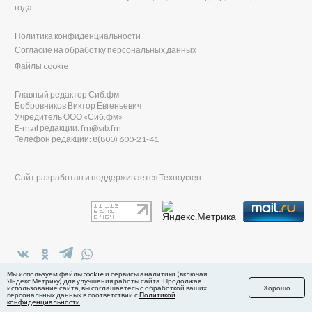
года.
Политика конфиденциальности
Согласие на обработку персональных данных
Файлы cookie
Главный редактор Сиб.фм
Бобровников Виктор Евгеньевич
Учредитель ООО «Сиб.фм»
E-mail редакции: fm@sib.fm
Телефон редакции: 8(800) 600-21-41
Сайт разработан и поддерживается Технодзен
в Яндекс.Дзен
Мы используем файлы cookie и сервисы аналитики (включая
Яндекс.Метрику) для улучшения работы сайта. Продолжая
использование сайта, вы соглашаетесь с обработкой ваших
Хорошо
персональных данных в соответствии с
Политикой
конфиденциальности
.