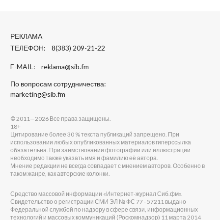
РЕКЛАМА
ТЕЛЕФОН: 8(383) 209-21-22
E-MAIL:
reklama@sib.fm
По вопросам сотрудничества:
marketing@sib.fm
© 2011—2026 Все права защищены.
18+
Цитирование более 30 % текста публикаций запрещено. При
использовании любых опубликованных материалов гиперссылка
обязательна. При заимствовании фотографии или иллюстрации
необходимо также указать имя и фамилию её автора.
Мнение редакции не всегда совпадает с мнением авторов. Особенно в
таком жанре, как авторские колонки.
Средство массовой информации «Интернет-журнал Сиб.фм».
Свидетельство о регистрации СМИ ЭЛ № ФС 77 - 57211 выдано
Федеральной службой по надзору в сфере связи, информационных
технологий и массовых коммуникаций (Роскомнадзор) 11 марта 2014