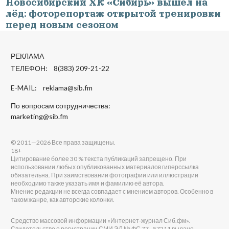
Новосибирский ХК «Сибирь» вышел на
лёд: фоторепортаж открытой тренировки
перед новым сезоном
РЕКЛАМА
ТЕЛЕФОН: 8(383) 209-21-22
E-MAIL:
reklama@sib.fm
По вопросам сотрудничества:
marketing@sib.fm
© 2011—2026 Все права защищены.
18+
Цитирование более 30 % текста публикаций запрещено. При
использовании любых опубликованных материалов гиперссылка
обязательна. При заимствовании фотографии или иллюстрации
необходимо также указать имя и фамилию её автора.
Мнение редакции не всегда совпадает с мнением авторов. Особенно в
таком жанре, как авторские колонки.
Средство массовой информации «Интернет-журнал Сиб.фм».
Свидетельство о регистрации СМИ ЭЛ № ФС 77 - 57211 выдано