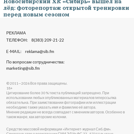
Новосибирский ХК «Сибирь» вышел на
лёд: фоторепортаж открытой тренировки
перед новым сезоном
РЕКЛАМА
ТЕЛЕФОН: 8(383) 209-21-22
E-MAIL:
reklama@sib.fm
По вопросам сотрудничества:
marketing@sib.fm
© 2011—2026 Все права защищены.
18+
Цитирование более 30 % текста публикаций запрещено. При
использовании любых опубликованных материалов гиперссылка
обязательна. При заимствовании фотографии или иллюстрации
необходимо также указать имя и фамилию её автора.
Мнение редакции не всегда совпадает с мнением авторов. Особенно в
таком жанре, как авторские колонки.
Средство массовой информации «Интернет-журнал Сиб.фм».
Свидетельство о регистрации СМИ ЭЛ № ФС 77 - 57211 выдано