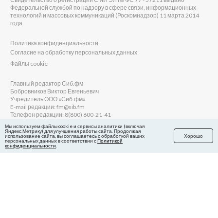
Федеральной службой по надзору в сфере связи, информационных
технологий и массовых коммуникаций (Роскомнадзор) 11 марта 2014
года.
Политика конфиденциальности
Согласие на обработку персональных данных
Файлы cookie
Главный редактор Сиб.фм
Бобровников Виктор Евгеньевич
Учредитель ООО «Сиб.фм»
E-mail редакции: fm@sib.fm
Телефон редакции: 8(800) 600-21-41
Мы используем файлы cookie и сервисы аналитики (включая
Яндекс.Метрику) для улучшения работы сайта. Продолжая
использование сайта, вы соглашаетесь с обработкой ваших
Хорошо
персональных данных в соответствии с
Политикой
Сайт разработан и поддерживается Технодзен
конфиденциальности
.
в Яндекс.Дзен