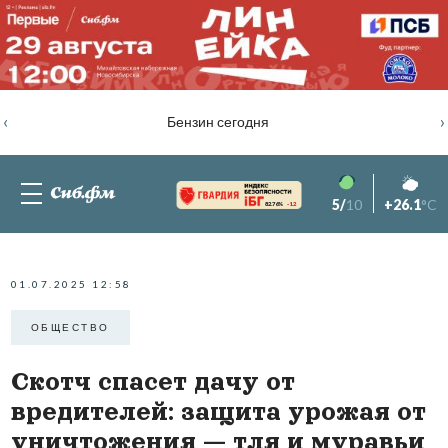
‹
›
Бензин сегодня
5/
10
+26.1
°C
82.76%
-1.2
01.07.2025 12:58
ОБЩЕСТВО
Скотч спасет дачу от
вредителей: защита урожая от
уничтожения — тля и муравьи