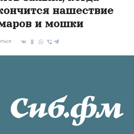
кончится нашествие
маров и мошки
иться